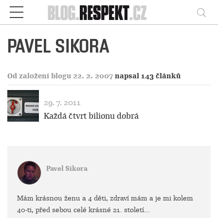
Respekt
Vy
PAVEL SIKORA
Od založení blogu 22. 2. 2007
napsal 143 článků
29. 7. 2011
Každá čtvrt bilionu dobrá
Pavel Sikora
Mám krásnou ženu a 4 děti, zdraví mám a je mi kolem
40-ti, před sebou celé krásné 21. století...