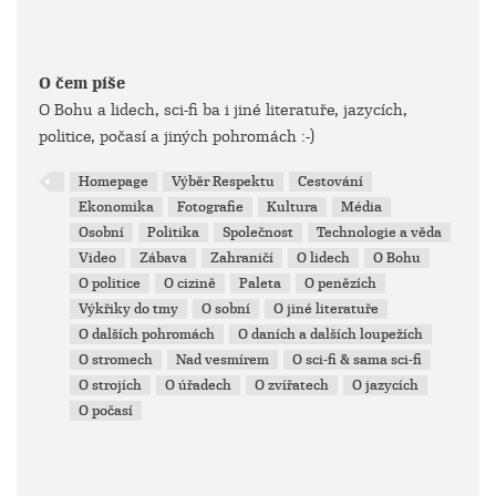
O čem píše
O Bohu a lidech, sci-fi ba i jiné literatuře, jazycích,
politice, počasí a jiných pohromách :-)
Homepage
Výběr Respektu
Cestování
Ekonomika
Fotografie
Kultura
Média
Osobní
Politika
Společnost
Technologie a věda
Video
Zábava
Zahraničí
O lidech
O Bohu
O politice
O cizině
Paleta
O penězích
Výkřiky do tmy
O sobní
O jiné literatuře
O dalších pohromách
O daních a dalších loupežích
O stromech
Nad vesmírem
O sci-fi & sama sci-fi
O strojích
O úřadech
O zvířatech
O jazycích
O počasí