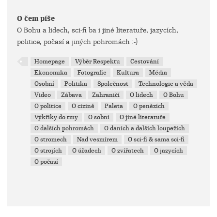
O čem píše
O Bohu a lidech, sci-fi ba i jiné literatuře, jazycích,
politice, počasí a jiných pohromách :-)
Homepage
Výběr Respektu
Cestování
Ekonomika
Fotografie
Kultura
Média
Osobní
Politika
Společnost
Technologie a věda
Video
Zábava
Zahraničí
O lidech
O Bohu
O politice
O cizině
Paleta
O penězích
Výkřiky do tmy
O sobní
O jiné literatuře
O dalších pohromách
O daních a dalších loupežích
O stromech
Nad vesmírem
O sci-fi & sama sci-fi
O strojích
O úřadech
O zvířatech
O jazycích
O počasí