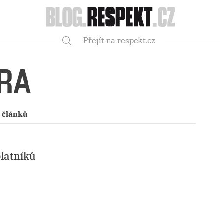
Respekt
Přejít na respekt.cz
Vyhledávání
ORA
 článků
latníků