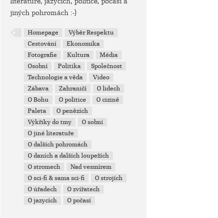
literatuře, jazycích, politice, počasí a
jiných pohromách :-)
Homepage
Výběr Respektu
Cestování
Ekonomika
Fotografie
Kultura
Média
Osobní
Politika
Společnost
Technologie a věda
Video
Zábava
Zahraničí
O lidech
O Bohu
O politice
O cizině
Paleta
O penězích
Výkřiky do tmy
O sobní
O jiné literatuře
O dalších pohromách
O daních a dalších loupežích
O stromech
Nad vesmírem
O sci-fi & sama sci-fi
O strojích
O úřadech
O zvířatech
O jazycích
O počasí