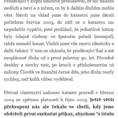
Prodávající v kupní smlouvě prohlašoval, že nic dalšího
nedluží a neví a o ničem, co by k dalším dluhům mohlo
vést. Návrh na vklad jsme do katastru jsme dávali
počátkem června 2003, do září se z katastru nic
nepodařilo vypáčit, poté prohlásil, že jednotlivé listiny
byly údajně vloženy ve špatném pořadí (nesmysl),
takže nemohl konat. Vložili jsme vše znovu identicky a
další čekání. V tom se ukázalo, že prodávající lhal a má
nesplácené dluhy už z první poloviny 90. let. Původně
desítky a stovky tisíc, po letech s příslušenstvím už
miliony. Člověk ve finanční černé díře, jeho dluhy rostly
rychleji, než kolik vůbec vydělával.
Převod vlastnictví nakonec katastr provedl v březnu
2004 se zpětnou platností k říjnu 2003.
Ještě větší
překvapení nás ale čekalo ve chvíli, kdy jsme
obdrželi první exekuční příkaz, abychom "z titulu