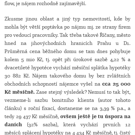
flow, je nájem rozhodně zajímavější.
Zkusme jinou oblast a jiný typ nemovitostí, kde by
mohla být větší poptávka po nájmu mj. ze strany firem
pro vedoucí pracovníky. Tak třeba takové Říčany, město
hned na jihovýchodních hranicích Prahu u D1.
Průměrná cena běžného domu se tam dnes pohybuje
kolem 5 mio Kč, tj. opět při úrokové sazbě 4,22 % a
dvacetileté hypotéce vychází měsíční splátka hypotéky
30 882 Kč. Nájem takového domu by bez zvláštních
obchodních schopností nájemce vyšel na
cca 25 000
Kč měsíčně.
Zase stejný výsledek? Nemusí to tak být,
vezmeme-li sazbu bonitního klienta (autor tohoto
článku) s roční fixací, dostaneme se na 3,39 % p.a., a
tedy 29 437 Kč měsíčně,
ovšem ještě je tu úspora na
daních
(32% sazba), která vychází prvních 12
měsíců splácení hypotéky na 4 434 Kč měsíčně, tj. čistý