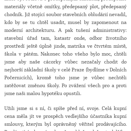
materiály včetně omítky, předepsaný plot, předepsaný
chodník. Již stojící soubor stavebních obludárií nevadil,
kdo by se tu chtěl usadit, musel by zapomenout na
moderní architekturu. A pak tušení administrativy:
stavební úřad tam, katastr onde, odbor životního
prostředí ještě úplně jinde, matrika ve čtvrtém místě,
škola v pátém. Nakonec toho všeho bylo moc, chtěli
jsme aby naše cácorky vůbec nezačaly chodit do
nejhorší základní školy v celé Praze (bydlíme v Dolních
Počernicích), kromě toho jsme je vůbec nechtěli
zatěžovat změnou školy. Po zvážení všech pro a proti
jsme naši malou hypotéku opustili.
Užili jsme si s ní, či spíše před ní, svoje. Celá kupní
cena měla jít ve prospěch vedlejšího účastníka kupní
smlouvy, kterým byl oprávněný věřitel prodávajícího.