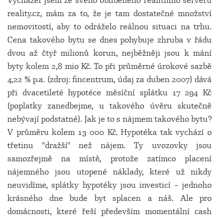
Vycházel jsem ze svého oblíbeného realitního serveru
reality.cz, mám za to, že je tam dostatečné množství
nemovitostí, aby to odráželo reálnou situaci na trhu.
Cena takového bytu se dnes pohybuje zhruba v řádu
dvou až čtyř milionů korun, nejběžněji jsou k mání
byty kolem 2,8 mio Kč. To při průměrné úrokové sazbě
4,22 % p.a. (zdroj: fincentrum, údaj za duben 2007) dává
při dvacetileté hypotéce měsíční splátku 17 294 Kč
(poplatky zanedbejme, u takového úvěru skutečně
nebývají podstatné). Jak je to s nájmem takového bytu?
V průměru kolem 13 000 Kč. Hypotéka tak vychází o
třetinu "dražší" než nájem. Ty uvozovky jsou
samozřejmě na místě, protože zatímco placení
nájemného jsou utopené náklady, které už nikdy
neuvidíme, splátky hypotéky jsou investicí – jednoho
krásného dne bude byt splacen a náš. Ale pro
domácnosti, které řeší především momentální cash