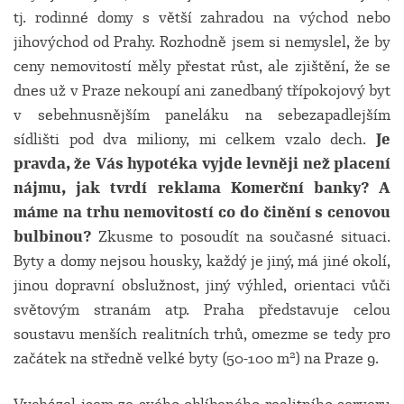
tj. rodinné domy s větší zahradou na východ nebo
jihovýchod od Prahy. Rozhodně jsem si nemyslel, že by
ceny nemovitostí měly přestat růst, ale zjištění, že se
dnes už v Praze nekoupí ani zanedbaný třípokojový byt
v sebehnusnějším paneláku na sebezapadlejším
sídlišti pod dva miliony, mi celkem vzalo dech.
Je
pravda, že Vás hypotéka vyjde levněji než placení
nájmu, jak tvrdí reklama Komerční banky?
A
máme na trhu nemovitostí co do činění s cenovou
bulbinou?
Zkusme to posoudít na současné situaci.
Byty a domy nejsou housky, každý je jiný, má jiné okolí,
jinou dopravní obslužnost, jiný výhled, orientaci vůči
světovým stranám atp. Praha představuje celou
soustavu menších realitních trhů, omezme se tedy pro
2
začátek na středně velké byty (50-100 m
) na Praze 9.