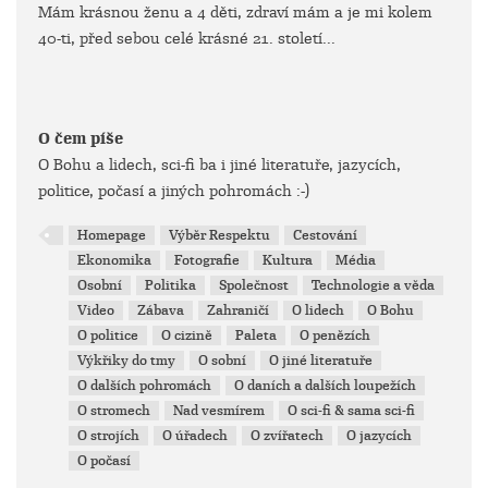
Mám krásnou ženu a 4 děti, zdraví mám a je mi kolem
40-ti, před sebou celé krásné 21. století...
O čem píše
O Bohu a lidech, sci-fi ba i jiné literatuře, jazycích,
politice, počasí a jiných pohromách :-)
Homepage
Výběr Respektu
Cestování
Ekonomika
Fotografie
Kultura
Média
Osobní
Politika
Společnost
Technologie a věda
Video
Zábava
Zahraničí
O lidech
O Bohu
O politice
O cizině
Paleta
O penězích
Výkřiky do tmy
O sobní
O jiné literatuře
O dalších pohromách
O daních a dalších loupežích
O stromech
Nad vesmírem
O sci-fi & sama sci-fi
O strojích
O úřadech
O zvířatech
O jazycích
O počasí