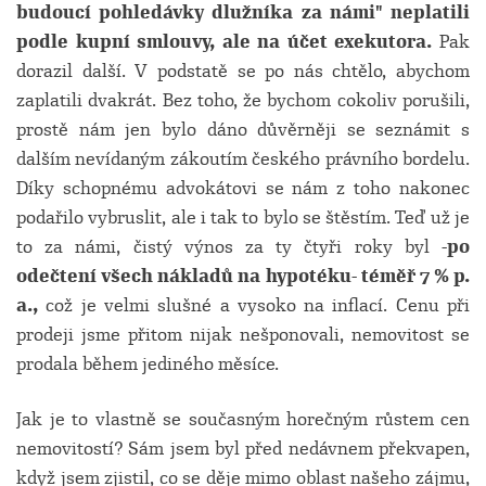
budoucí pohledávky dlužníka za námi" neplatili
podle kupní smlouvy, ale na účet exekutora.
Pak
dorazil další. V podstatě se po nás chtělo, abychom
zaplatili dvakrát. Bez toho, že bychom cokoliv porušili,
prostě nám jen bylo dáno důvěrněji se seznámit s
dalším nevídaným zákoutím českého právního bordelu.
Díky schopnému advokátovi se nám z toho nakonec
podařilo vybruslit, ale i tak to bylo se štěstím. Teď už je
to za námi, čistý výnos za ty čtyři roky byl
-po
odečtení všech nákladů na hypotéku- téměř 7 % p.
a.,
což je velmi slušné a vysoko na inflací. Cenu při
prodeji jsme přitom nijak nešponovali, nemovitost se
prodala během jediného měsíce.
Jak je to vlastně se současným horečným růstem cen
nemovitostí? Sám jsem byl před nedávnem překvapen,
když jsem zjistil, co se děje mimo oblast našeho zájmu,