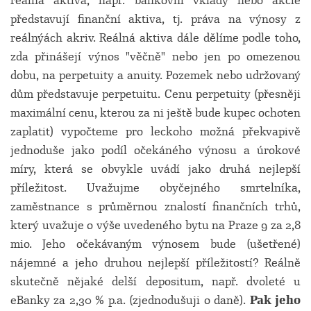
reálná aktiva, např. bankovní vklady nebo akcie
představují finanční aktiva, tj. práva na výnosy z
reálnýách akriv. Reálná aktiva dále dělíme podle toho,
zda přinášejí výnos "věčně" nebo jen po omezenou
dobu, na perpetuity a anuity. Pozemek nebo udržovaný
dům představuje perpetuitu. Cenu perpetuity (přesněji
maximální cenu, kterou za ni ještě bude kupec ochoten
zaplatit) vypočteme pro leckoho možná překvapivě
jednoduše jako podíl očekáného výnosu a úrokové
míry, která se obvykle uvádí jako druhá nejlepší
příležitost. Uvažujme obyčejného smrtelníka,
zaměstnance s průměrnou znalostí finančních trhů,
který uvažuje o výše uvedeného bytu na Praze 9 za 2,8
mio. Jeho očekávaným výnosem bude (ušetřené)
nájemné a jeho druhou nejlepší příležitostí? Reálně
skutečně nějaké delší depositum, např. dvoleté u
eBanky za 2,30 % p.a. (zjednodušuji o daně).
Pak jeho