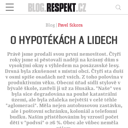
Respekt
Vy
Blog |
Pavel Sikora
O HYPOTÉKÁCH A LIDECH
Právě jsme prodali svou první nemovitost. Čtyři
roky jsme si pěstovali naději na krásný dům s
vysokými okny s výhledem na posázavské lesy.
Drsná byla zkušenost s místní obcí. Čtyři sta duší
v osmi spíše osadách než vsích. Z toho polovina v
produktivním věku. Obecní úřad sídlí stylově v
bývalé škole, zavřeli ji už za Husáka. "Naše" ves
byla sice degradována na pouhé katastrální
území, ale byla zdaleka největší v celé téhle
"aglomeraci". Měla nejen autobusovou zastávku,
ale i poštovní schránku, koloniál a telefonní
budku. Naším přistěhováním by vzrostl počet
dětí v "podvsi" o 26 %. Obec ale vůbec neměla