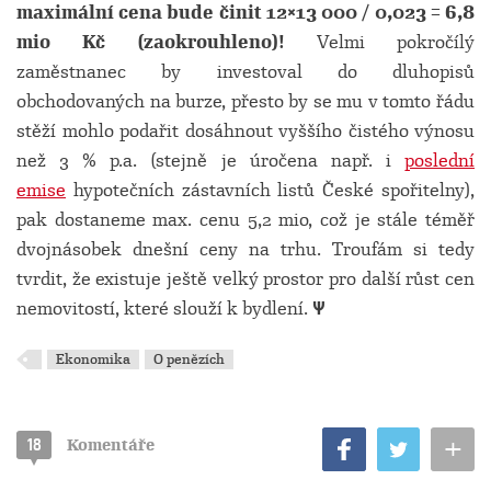
maximální cena bude činit 12×13 000 / 0,023 = 6,8
mio Kč (zaokrouhleno)!
Velmi pokročílý
zaměstnanec by investoval do dluhopisů
obchodovaných na burze, přesto by se mu v tomto řádu
stěží mohlo podařit dosáhnout vyššího čistého výnosu
než 3 % p.a. (stejně je úročena např. i
poslední
emise
hypotečních zástavních listů České spořitelny),
pak dostaneme max. cenu 5,2 mio, což je stále téměř
dvojnásobek dnešní ceny na trhu. Troufám si tedy
tvrdit, že existuje ještě velký prostor pro další růst cen
nemovitostí, které slouží k bydlení.
Ψ
Ekonomika
O penězích
+
18
Komentáře