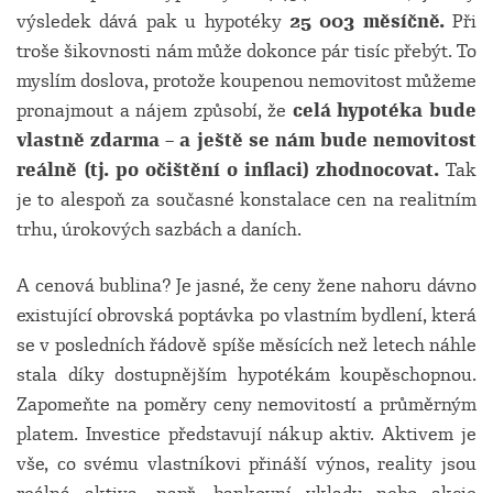
výsledek dává pak u hypotéky
25 003 měsíčně.
Při
troše šikovnosti nám může dokonce pár tisíc přebýt. To
myslím doslova, protože koupenou nemovitost můžeme
pronajmout a nájem způsobí, že
celá hypotéka bude
vlastně zdarma – a ještě se nám bude nemovitost
reálně (tj. po očištění o inflaci) zhodnocovat.
Tak
je to alespoň za současné konstalace cen na realitním
trhu, úrokových sazbách a daních.
A cenová bublina? Je jasné, že ceny žene nahoru dávno
existující obrovská poptávka po vlastním bydlení, která
se v posledních řádově spíše měsících než letech náhle
stala díky dostupnějším hypotékám koupěschopnou.
Zapomeňte na poměry ceny nemovitostí a průměrným
platem. Investice představují nákup aktiv. Aktivem je
vše, co svému vlastníkovi přináší výnos, reality jsou