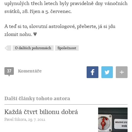
uplynulých třech letech byly pravidelně dny vánočních
svátků, 28. říjen a 5. červenec.
A teď si to, slovutní astrologové, přeberte, já si jdu
zlomit nohu.
Ψ
O dalších pohromách
Společnost
+
37
Komentáře
Další články tohoto autora
Každá čtvrt bilionu dobrá
Pavel Sikora, 29. 7. 2011