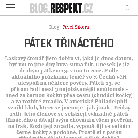
Respekt
Vy
Blog |
Pavel Sikora
PÁTEK TŘINÁCTÉHO
Laskavý čtenář jistě dobře ví, jaké je dnes datum,
byť mu to jiné dny bývá šuma fuk. Dnešek je již
druhým pátkem 13. v tomto roce. Podle
aktuálního průzkumu téměř 70 % Čechů věří
alespoň na některé pověry. Pátek 13. se
přitom řadí mezi 3 nejobávanější smůlonoše -
hned za černou kočku přes cestu (chudáci kočky)
a za rozbité zrcadlo. V americké Philadelphii
vznikl klub, který se jmenuje - jak jinak - Friday
13th. Jeho členové se scházejí výhradně pátek
třináctého a dávají svým chováním všem pověrám
na frak. Rozbíjejí zrcadla, vypouštějí ve velkém
černé kočky a podobně. Prostě si z pátku