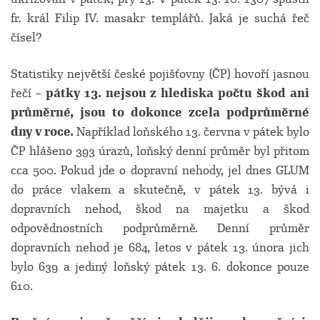
fr. král Filip IV. masakr templářů. Jaká je suchá řeč
čísel?
Statistiky největší české pojišťovny (ČP) hovoří jasnou
řečí –
pátky 13. nejsou z hlediska počtu škod ani
průměrné, jsou to dokonce zcela podprůměrné
dny v roce.
Například loňského 13. června v pátek bylo
ČP hlášeno 393 úrazů, loňský denní průměr byl přitom
cca 500. Pokud jde o dopravní nehody, jel dnes GLUM
do práce vlakem a skutečně, v pátek 13. bývá i
dopravních nehod, škod na majetku a škod
odpovědnostních podprůměrně. Denní průměr
dopravních nehod je 684, letos v pátek 13. února jich
bylo 639 a jediný loňský pátek 13. 6. dokonce pouze
610.