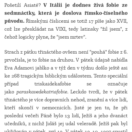
Pošetilí Asiaté?
V Itálii je dodnes živá fobie ze
sedmnáctky, která je doslova římsko-číselného
původu.
Římskými číslicemi se totiž 17 píše jako XVII,
což lze přeskládat na VIXI, tedy latinsky "žil jsem", z
čehož logicky plyne, že "jsem mrtev".
Strach z pátku třináctého ovšem není "pouhá" fobie z 6.
prvočísla, je to fobie na druhou. V pátek údajně nabídla
Eva Adamovi jablko a v týž den v týdnu došlo ještě asi
ke 268 tragickým biblickým událostem. Tento speciální
případ triskaidekafobie se označuje
jako
paraskavedekatriafobie
. Leckdo tvrdí, že v pátek
třináctého je více dopravních nehod, zranění a více lidí,
kteří skončí v nemocnicích. Jisté je jen to, že při
poslední večeři Páně bylo 13 lidí, Ježíš a jeho dvanáct
učedníků, z nichž Jidáš jej udal veleradě. Ježíš pak byl
ukřižován v pátek, prý 13. V pátek 13. 10. 1307 spustil