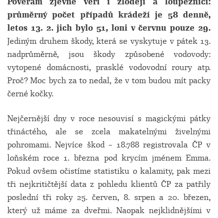
Pověrám zjevně věří i zloději a loupežníci:
průměrný počet případů krádeží je 58 denně,
letos 13. 2. jich bylo 51, loni v červnu pouze 29.
Jediným druhem škody, která se vyskytuje v pátek 13.
nadprůměrně, jsou škody způsobené vodovody:
vytopené domácnosti, prasklé vodovodní roury atp.
Proč? Moc bych za to nedal, že v tom budou mít packy
černé kočky.
Nejčernější dny v roce nesouvisí s magickými pátky
třináctého, ale se zcela makatelnými živelnými
pohromami. Nejvíce škod – 18.788 registrovala ČP v
loňském roce 1. března pod krycím jménem Emma.
Pokud ovšem očistíme statistiku o kalamity, pak mezi
tři nejkritičtější data z pohledu klientů ČP za patřily
poslední tři roky 25. červen, 8. srpen a 20. březen,
který už máme za dveřmi. Naopak nejklidnějšími v