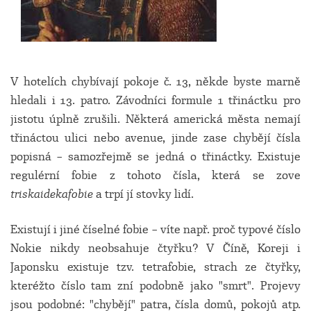
V hotelích chybívají pokoje č. 13, někde byste marně
hledali i 13. patro. Závodníci formule 1 třináctku pro
jistotu úplně zrušili. Některá americká města nemají
třináctou ulici nebo avenue, jinde zase chybějí čísla
popisná – samozřejmě se jedná o třináctky. Existuje
regulérní fobie z tohoto čísla, která se zove
triskaidekafobie
a trpí jí stovky lidí.
Existují i jiné číselné fobie – víte např. proč typové číslo
Nokie nikdy neobsahuje čtyřku? V Číně, Koreji i
Japonsku existuje tzv. tetrafobie, strach ze čtyřky,
kteréžto číslo tam zní podobně jako "smrt". Projevy
jsou podobné: "chybějí" patra, čísla domů, pokojů atp.