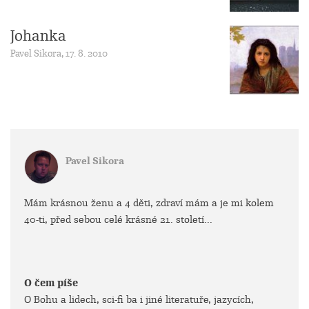
Johanka
Pavel Sikora, 17. 8. 2010
Pavel Sikora
Mám krásnou ženu a 4 děti, zdraví mám a je mi kolem
40-ti, před sebou celé krásné 21. století...
O čem píše
O Bohu a lidech, sci-fi ba i jiné literatuře, jazycích,