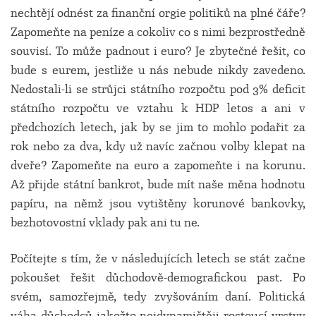
nechtějí odnést za finanční orgie politiků na plné čáře?
Zapomeňte na peníze a cokoliv co s nimi bezprostředně
souvisí. To může padnout i euro? Je zbytečné řešit, co
bude s eurem, jestliže u nás nebude nikdy zavedeno.
Nedostali-li se strůjci státního rozpočtu pod 3% deficit
státního rozpočtu ve vztahu k HDP letos a ani v
předchozích letech, jak by se jim to mohlo podařit za
rok nebo za dva, kdy už navíc začnou volby klepat na
dveře? Zapomeňte na euro a zapomeňte i na korunu.
Až přijde státní bankrot, bude mít naše měna hodnotu
papíru, na němž jsou vytištěny korunové bankovky,
bezhotovostní vklady pak ani tu ne.
Počítejte s tím, že v následujících letech se stát začne
pokoušet řešit důchodově-demografickou past. Po
svém, samozřejmě, tedy zvyšováním daní. Politická
váha důchodců jakožto nejdynamičtěji rostoucí vrstvy