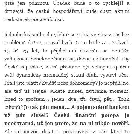
jistě jen pohrnou. Úpadek bude o to rychlejší a
drtivější, že české hospodářství bude dusit aktuní
nedostatek pracovních sil.
Jednoho krásného dne, jehož se valná většina z nás bez
problémů dožije, tipoval bych, že to bude za nějakých
15 až 25 let, to přijde: ani suverén se nemůže
zadlužovat donekonečna a tou dobou už finanční trhy
České republice, která přestane být schopna splácet
svůj dynamicky hromaděný státní dluh, vystaví účet.
Přáli jste platit? Zvlášť nebo dohromady? Jo nepřáli, no,
ale teď už stejně budete muset, zavíráme, moment,
hned to spočtem… jeden, dva, tři, čtyři, pět… Tolik
bilionů?
Jo tak pán nemá… A pojem státní bankrot
už pán slyšel? Česká finanční potopa je
neodvratná, už jen proto, že na ni nikdo nevěří.
Ale co můžou dělat ti prozíravější z nás, kteří to