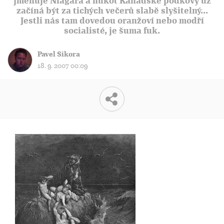
jmenuje Niagara a hukot Kanadské podkovy už
začíná být za tichých večerů slabě slyšitelný...
Jestli nás tam dovedou oranžoví nebo modří
socialisté, je šuma fuk.
Pavel Sikora
18. 9. 2007 00:09