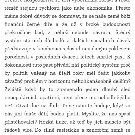
téměř stejnou rychlostí jako naše ekonomika. Přesto
máme dobré důvody se domnívat, že se naše země blíží
finanční černé díře a že už v brzké budoucnosti
překročíme bod, z něhož nebude návratu. Štědrý
systém státních důchodů a dalších sociálních dávek
představuje v kombinaci s dosud nevídaným poklesem
porodnosti v posledních dvaceti letech smrtící past. K
dokonalosti tuto past přivádí náš politický systém: proč
by politik
volený
na
čtyři
roky měl řešit jakkoliv
závažný problém v horizontu několikanásobně delším?
Zvláště když by to znamenalo jeden dlouhý sled
nepopulárních opatření, není přece nic pohodlnějšího
než užívat dne na dluh. To se nám to hoduje, když za
nás jiní (naše děti) budou platit. Myslíte, že nás spasí
přistěhovalci? Hezká iluze, už teď by jich muselo být
řádově více. Do silně rasistické a xenofobní země se