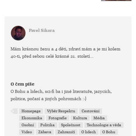
Pavel Sikora
Mám krásnou ženu a 4 děti, zdraví mám a je mi kolem
40-ti, před sebou celé krásné 21. století...
O čem píše
O Bohu a lidech, sci-fi ba i jiné literatuře, jazycích,
politice, počasí a jiných pohromách :-)
Homepage
Výběr Respektu
Cestování
Ekonomika
Fotografie
Kultura
Média
Osobní
Politika
Společnost
Technologie a věda
Video
Zábava
Zahraničí
O lidech
O Bohu