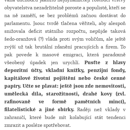
obyvatelstva nezadržitelně poroste a populisté, kteří se
na ně zaměří, se bez problémů začnou dostávat do
parlamentu. Jsouc tvrdě tlačena věřiteli, aby alespoň
snižovala deficit státního rozpočtu, nepůjde taková
šedo-oranžová (?) vláda proti svým voličům, ale ještě
zvýší už tak brutální zdanění pracujících a firem. To
pak povede k masové emigraci, která paradoxně
všeobený úpadek jen urychlí.
Pusťte z hlavy
depozitní účty, vkladní knížky, penzijní fondy,
kapitálové životní pojištění nebo české cenné
papíry. Učte se plavat: ještě jsou zde nemovitosti,
umělecká díla, starožitnosti, drahé kovy (zvl.
rafinovaně ve formě pamětních mincí),
filatelistické a jiné sbírky.
Raději než vklady v
zahraničí, které bude mít kolabující stát tendenci
zmrazit a posléze spotřebovat.