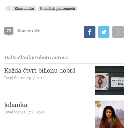
Ekonomika
O dalších pohromách
+
70
Komentáře
Další články tohoto autora
Každá čtvrt bilionu dobrá
Pavel Sikora, 29. 7. 2011
Johanka
Pavel Sikora, 17. 8. 2010