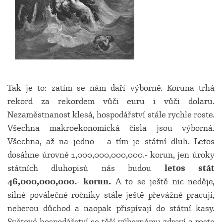
Tak je to: zatím se nám daří výborně. Koruna trhá
rekord za rekordem vůči euru i vůči dolaru.
Nezaměstnanost klesá, hospodářství stále rychle roste.
Všechna makroekonomická čísla jsou výborná.
Všechna, až na jedno – a tím je státní dluh. Letos
dosáhne úrovně 1,000,000,000,000.- korun, jen úroky
státních dluhopisů nás budou
letos stát
46,000,000,000.- korun.
A to se ještě nic neděje,
silné poválečné ročníky stále ještě převážně pracují,
neberou důchod a naopak přispívají do státní kasy.
Světové hospodářství se těší výbornému zdraví a roste