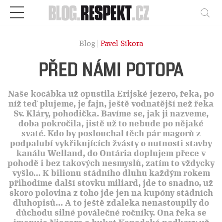
Respekt
Vy
Blog |
Pavel Sikora
PŘED NÁMI POTOPA
Naše kocábka už opustila Erijské jezero, řeka, po
níž teď plujeme, je fajn, ještě vodnatější než řeka
Sv. Kláry, pohodička. Bavíme se, jak ji nazveme,
doba pokročila, jistě už to nebude po nějaké
svaté. Kdo by poslouchal těch pár magorů z
podpalubí vykřikujících žvásty o nutnosti stavby
kanálu Welland, do Ontária doplujem přece v
pohodě i bez takových nesmyslů, zatím to vždycky
vyšlo... K bilionu stádního dluhu každým rokem
přihodíme další stovku miliard, jde to snadno, už
skoro polovina z toho jde jen na kupóny stádních
dluhopisů... A to ještě zdaleka nenastoupily do
důchodu silné poválečné ročníky. Ona řeka se