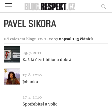
Respekt
Vy
PAVEL SIKORA
Od založení blogu 22. 2. 2007
napsal 143 článků
29. 7. 2011
Každá čtvrt bilionu dobrá
17. 8. 2010
Johanka
27. 4. 2010
Spotřebitel a volič