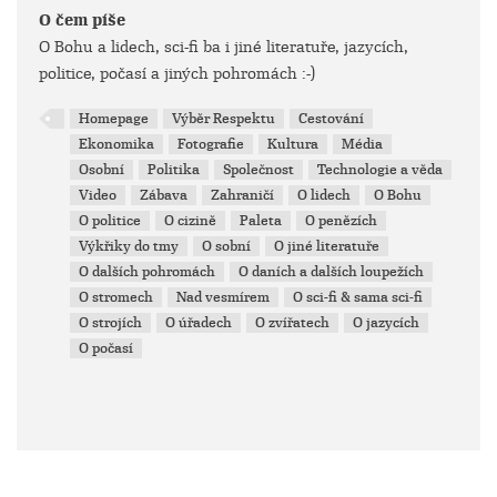
O čem píše
O Bohu a lidech, sci-fi ba i jiné literatuře, jazycích,
politice, počasí a jiných pohromách :-)
Homepage
Výběr Respektu
Cestování
Ekonomika
Fotografie
Kultura
Média
Osobní
Politika
Společnost
Technologie a věda
Video
Zábava
Zahraničí
O lidech
O Bohu
O politice
O cizině
Paleta
O penězích
Výkřiky do tmy
O sobní
O jiné literatuře
O dalších pohromách
O daních a dalších loupežích
O stromech
Nad vesmírem
O sci-fi & sama sci-fi
O strojích
O úřadech
O zvířatech
O jazycích
O počasí